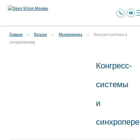
Главная
Каталог
Мультимедиа
Конгресс-системы и
синхроперевод
Конгресс-
системы
и
синхропере