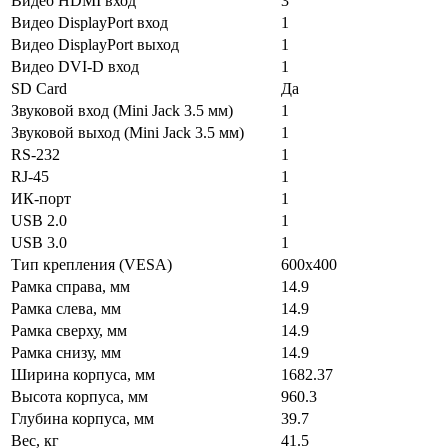
Видео HDMI вход
3
Видео DisplayPort вход
1
Видео DisplayPort выход
1
Видео DVI-D вход
1
SD Card
Да
Звуковой вход (Mini Jack 3.5 мм)
1
Звуковой выход (Mini Jack 3.5 мм)
1
RS-232
1
RJ-45
1
ИК-порт
1
USB 2.0
1
USB 3.0
1
Тип крепления (VESA)
600x400
Рамка справа, мм
14.9
Рамка слева, мм
14.9
Рамка сверху, мм
14.9
Рамка снизу, мм
14.9
Ширина корпуса, мм
1682.37
Высота корпуса, мм
960.3
Глубина корпуса, мм
39.7
Вес, кг
41.5