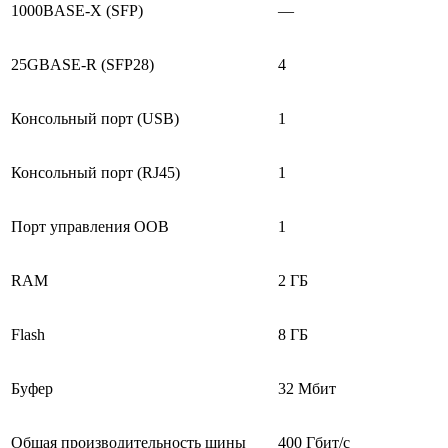
1000BASE-X (SFP)
—
25GBASE-R (SFP28)
4
Консольный порт (USB)
1
Консольный порт (RJ45)
1
Порт управления OOB
1
RAM
2 ГБ
Flash
8 ГБ
Буфер
32 Мбит
Общая производительность шины
400 Гбит/с