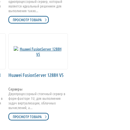
е
однопроцессорный сервер, который
м
является идеальный решением для
выполнения таких...
ПРОСМОТР ТОВАРА
8
Huawei FusionServer 1288H V5
Серверы
Двухпроцессорный стоечный сервер в
 в
форм-факторе 1U, для выполнения
я
задач виртуализации, облачных
вычислений, а...
ПРОСМОТР ТОВАРА