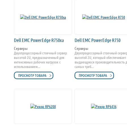
Dell EMC PowerEdge R750xa
Dell EMC PowerEdge R750
Серверы
Серверы
Двухпроцессорный стоечный сервер
Двухпроцессорный стоечный серве
высотой 2U, предназначенный для
высотой 2U, который обеспечивает
интенсивных рабочих нагрузок с
выдающуюся производительность 
использованием...
самых треб...
ПРОСМОТР ТОВАРА
ПРОСМОТР ТОВАРА