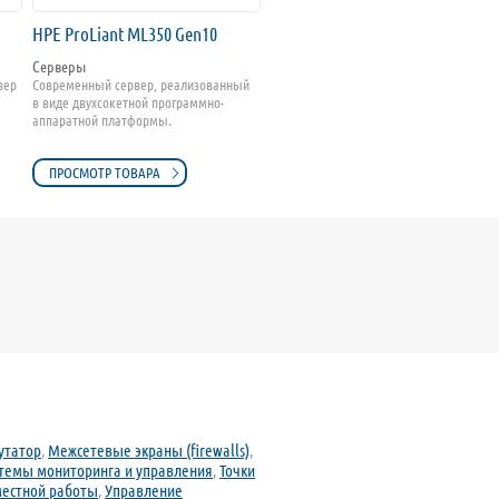
HPE ProLiant ML350 Gen10
Серверы
вер
Современный сервер, реализованный
в виде двухсокетной программно-
аппаратной платформы.
ПРОСМОТР ТОВАРА
утатор
,
Межсетевые экраны (firewalls)
,
темы мониторинга и управления
,
Точки
естной работы
,
Управление