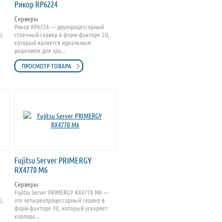
Рикор RP6224
Серверы
Рикор RP6224 — двухпроцессорный
U,
стоечный сервер в форм-факторе 2U,
который является идеальным
решением для хра...
ПРОСМОТР ТОВАРА
Fujitsu Server PRIMERGY
RX4770 M6
Серверы
Fujitsu Server PRIMERGY RX4770 M6 —
U,
это четырехпроцессорный сервер в
форм-факторе 3U, который ускоряет
корпора...