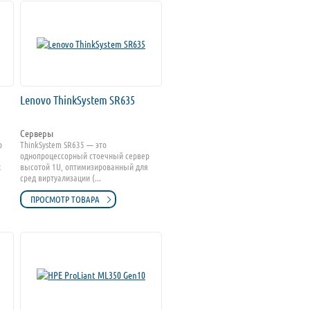
Lenovo ThinkSystem SR635
Серверы
р
ThinkSystem SR635 — это
однопроцессорный стоечный сервер
х
высотой 1U, оптимизированный для
сред виртуализации (...
ПРОСМОТР ТОВАРА