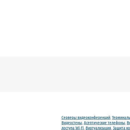
Серверы видеоконференций
,
Терминал
Видеостены
,
Асептические телефоны
,
В
доступа Wi-Fi
,
Виртуализация
,
Защита к