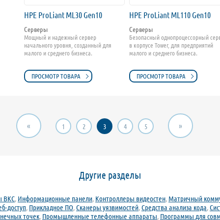
HPE ProLiant ML30 Gen10
HPE ProLiant ML110 Gen10
Серверы
Серверы
Мощный и надежный сервер
Безопасный однопроцессорный сер
начального уровня, созданный для
в корпусе Tower, для предприятий
малого и среднего бизнеса.
малого и среднего бизнеса.
ПРОСМОТР ТОВАРА
ПРОСМОТР ТОВАРА
«
»
1
2
3
4
5
Другие разделы
ы ВКС
,
Информационные панели
,
Контроллеры видеостен
,
Матричный комм
еб-доступ
,
Прикладное ПО
,
Сканеры уязвимостей
,
Средства анализа кода
,
Сис
онечных точек
,
Промышленные телефонные аппараты
,
Программы для совм